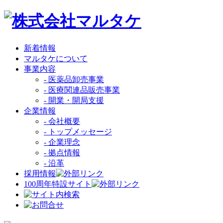
新着情報
マルタケについて
事業内容
- 医薬品卸売事業
- 医療関連品販売事業
- 開業・開局支援
企業情報
- 会社概要
- トップメッセージ
- 企業理念
- 拠点情報
- 沿革
採用情報
100周年特設サイト